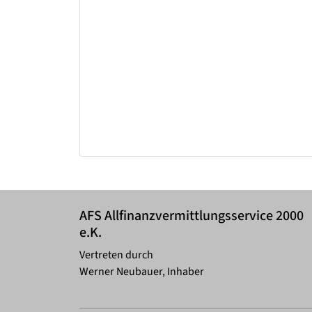
AFS Allfinanzvermittlungsservice 2000
e.K.
Vertreten durch
Werner Neubauer, Inhaber