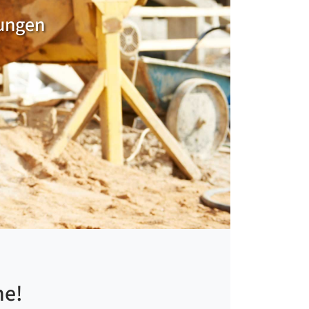
rungen
he!