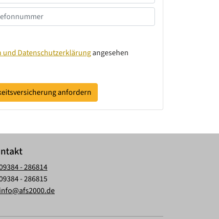
n und Datenschutzerklärung
angesehen
gkeitsversicherung anfordern
ntakt
09384 - 286814
09384 - 286815
info@afs2000.de